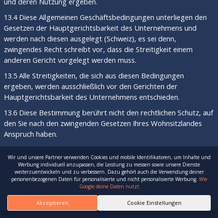
und deren Nutzung ergeben.
13.4 Diese Allgemeinen Geschäftsbedingungen unterliegen den
Gesetzen der Hauptgerichtsbarkeit des Unternehmens und
werden nach diesen ausgelegt (Schweiz), es sei denn,
zwingendes Recht schreibt vor, dass die Streitigkeit einem
anderen Gericht vorgelegt werden muss.
13.5 Alle Streitigkeiten, die sich aus diesen Bedingungen
ergeben, werden ausschließlich vor den Gerichten der
Hauptgerichtsbarkeit des Unternehmens entschieden.
13.6 Diese Bestimmung berührt nicht den rechtlichen Schutz, auf
den Sie nach den zwingenden Gesetzen Ihres Wohnsitzlandes
Anspruch haben.
Nach Oben
Wir und unsere Partner verwenden Cookies und mobile Identifikatoren, um Inhalte und
Unsere
Datenschutzbestimmung
Werbung individuell anzupassen, die Leistung zu messen sowie unsere Dienste
weiterzuentwickeln und zu verbessern. Dazu gehört auch die Verwendung deiner
personenbezogenen Daten für personalisierte und nicht personalisierte Werbung.
Wie
1 Allgemeiner Hinweis
Google deine Daten nutzt
Der Verantwortliche im Sinne der Datenschutz-
Akzeptieren
Cookie Einstellungen
Grundverordnung (DSGVO) und anderer nationaler
Datenschutzgesetze der Mitgliedsstaaten sowie sonstiger